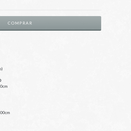
o)
0
90cm
 100cm