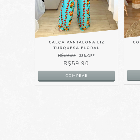
CONJUNTO
CO
CALÇA PANTALONA LIZ
ILEIRA
TURQUESA FLORAL
R$89,90
 OFF
33
% OFF
0
R$59,90
JUROS