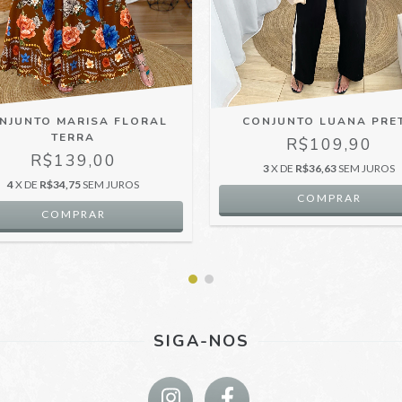
CONJUNTO LUANA PRE
NJUNTO MARISA FLORAL
TERRA
R$109,90
R$139,00
3
X DE
R$36,63
SEM JUROS
4
X DE
R$34,75
SEM JUROS
SIGA-NOS