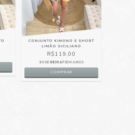
TO
CONJUNTO KIMONO E SHORT
CONJUNT
LIMÃO SICILIANO
R$119,00
3
X DE
R$39,67
SEM JUROS
4
X D