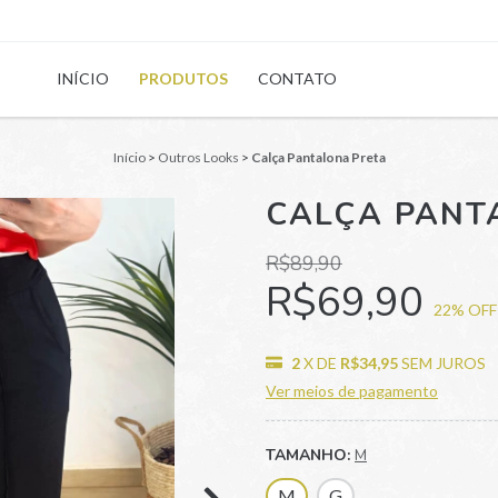
INÍCIO
PRODUTOS
CONTATO
Início
>
Outros Looks
>
Calça Pantalona Preta
CALÇA PANT
R$89,90
R$69,90
22
% OFF
2
X DE
R$34,95
SEM JUROS
Ver meios de pagamento
TAMANHO:
M
M
G