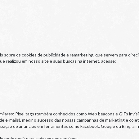
s sobre os cookies de publicidade e remarketing, que servem para direc
ue realizou em nosso site e suas buscas na internet, acesse:
milares:
Pixel tags (também conhecidos como Web beacons e GIFs invisíve
s de e-mails), medir o sucesso das nossas campanhas de marketing e colet
alização de anúncios em ferramentas como Facebook, Google ou Bing, a 
do pode pedir para cada um dos serviços: