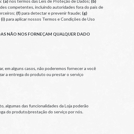
a:
(a)
nos termos das Leis de Proteção de Dados;
(b)
dades competentes, incluindo autoridades fora do país de
erceiros;
(f)
para detectar e prevenir fraude;
(g)
e
(i)
para aplicar nossos Termos e Condições de Uso
ESSOAS NÃO NOS FORNEÇAM QUALQUER DADO
har, em alguns casos, não poderemos fornecer a você
izar a entrega do produto ou prestar o serviço
o, algumas das funcionalidades da Loja poderão
ega do produto/prestação do serviço por nós.