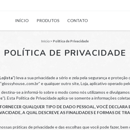
INÍCIO
PRODUTOS
CONTATO
Início
>
Política de Privacidade
POLÍTICA DE PRIVACIDADE
Lojista
”) leva a sua privacidade a sério e zela pela segurança e proteção
e “glossyhouse..com.br” e qualquer outro site, Loja, aplicativo operado pe
) destina-se a informá-lo sobre o modo como nós utilizamos e divulgamos
es
”). Esta Política de Privacidade aplica-se somente a informações coleta
 FORNECER QUALQUER TIPO DE DADO PESSOAL, VOCÊ DECLARA
IVACIDADE, A QUAL DESCREVE AS FINALIDADES E FORMAS DE T
e nossas práticas de privacidade e das escolhas que você pode fazer, be