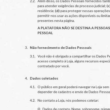
Além disso, os Dados Pessoais fornecidos tamb
para atender exigências de processo judicial;
(c
residência;
(d)
para proteger nossas operaçõe
permitir-nos usar as ações disponíveis ou limi
presentes nesta página.
A PLATAFORA NÃO SE DESTINA A PESSOA
PESSOAL
Não fornecimento de Dados Pessoais
Você não é obrigado a compartilhar os Dados Pe
acesso completo à Loja, alguns recursos especial
contratado por você.
Dados coletados
O público em geral poderá navegar na Loja sem
depender de cadastro e envio de Dados Pessoais
No contato a Loja, nós podemos coletar:
Dados de contato.
Nome, sobrenome, número 