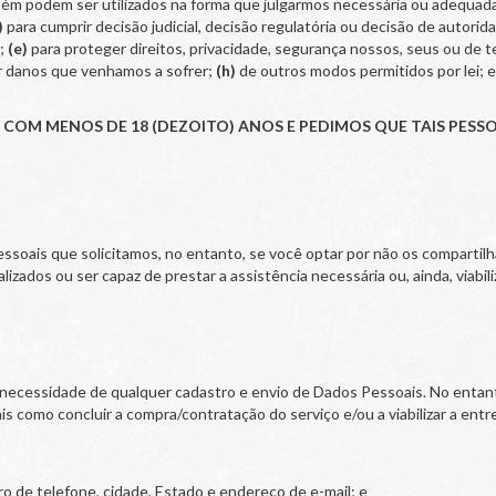
ém podem ser utilizados na forma que julgarmos necessária ou adequad
)
para cumprir decisão judicial, decisão regulatória ou decisão de autori
s;
(e)
para proteger direitos, privacidade, segurança nossos, seus ou de t
tar danos que venhamos a sofrer;
(h)
de outros modos permitidos por lei; 
S COM MENOS DE 18 (DEZOITO) ANOS E PEDIMOS QUE TAIS P
ssoais que solicitamos, no entanto, se você optar por não os compartil
izados ou ser capaz de prestar a assistência necessária ou, ainda, viabil
 necessidade de qualquer cadastro e envio de Dados Pessoais. No entant
 como concluir a compra/contratação do serviço e/ou a viabilizar a entr
de telefone, cidade, Estado e endereço de e-mail; e