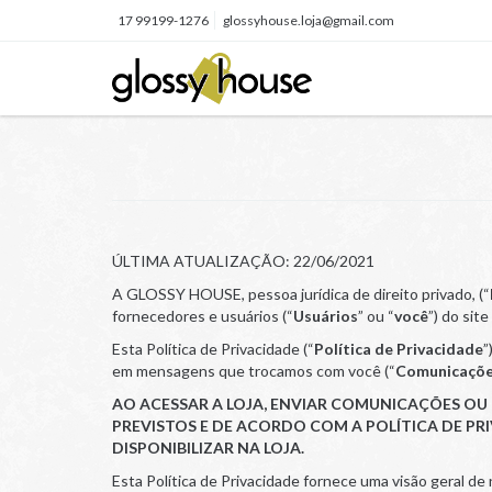
17 99199-1276
glossyhouse.loja@gmail.com
ÚLTIMA ATUALIZAÇÃO: 22/06/2021
A GLOSSY HOUSE, pessoa jurídica de direito privado, (“
fornecedores e usuários (“
Usuários
” ou “
você
”) do sit
Esta Política de Privacidade (“
Política de Privacidade
”
em mensagens que trocamos com você (“
Comunicaçõ
AO ACESSAR A LOJA, ENVIAR COMUNICAÇÕES OU
PREVISTOS E DE ACORDO COM A POLÍTICA DE PR
DISPONIBILIZAR NA LOJA.
Esta Política de Privacidade fornece uma visão geral d