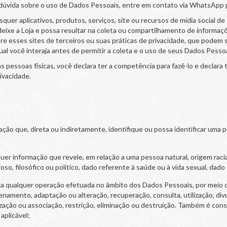
a dúvida sobre o uso de Dados Pessoais, entre em contato via WhatsApp
aisquer aplicativos, produtos, serviços, site ou recursos de mídia social
 deixe a Loja e possa resultar na coleta ou compartilhamento de informaç
 esses sites de terceiros ou suas práticas de privacidade, que podem
qual você interaja antes de permitir a coleta e o uso de seus Dados Pessoa
pessoas físicas, você declara ter a competência para fazê-lo e declara 
ivacidade.
ação que, direta ou indiretamente, identifique ou possa identificar uma
uer informação que revele, em relação a uma pessoa natural, origem racial o
ioso, filosófico ou político, dado referente à saúde ou à vida sexual, dad
ca qualquer operação efetuada no âmbito dos Dados Pessoais, por meio d
enamento, adaptação ou alteração, recuperação, consulta, utilização, di
nização ou associação, restrição, eliminação ou destruição. Também é c
aplicável;