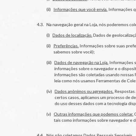
Informações que você envia.
Informações que
Na navegação geral na Loja, nós poderemos col
Dados de localização.
Dados de geolocalizaçã
Preferências.
Informações sobre suas prefer
sabemos sobre você);
Dados de navegação na Loja.
Informações so
informações sobre o navegador e o disposit
informações são coletadas usando nossas F
leia como nós usamos Ferramentas de Cole
Dados anônimos ou agregados.
Respostas a
certos casos, aplicamos um processo de de
do uso desses dados com a tecnologia disp
Outras informações que podemos coletar.
O
tais como informações sobre navegador e dis
Nós não coletamos Dados Pessoais Sensíveis.