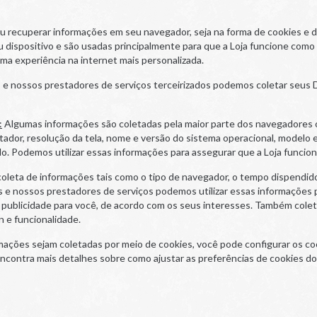
ou recuperar informações em seu navegador, seja na forma de cookies e
u dispositivo e são usadas principalmente para que a Loja funcione com
a experiência na internet mais personalizada.
s e nossos prestadores de serviços terceirizados podemos coletar seus D
:
Algumas informações são coletadas pela maior parte dos navegadores 
ador, resolução da tela, nome e versão do sistema operacional, modelo e 
do. Podemos utilizar essas informações para assegurar que a Loja func
leta de informações tais como o tipo de navegador, o tempo dispendido n
 e nossos prestadores de serviços podemos utilizar essas informações pa
nar publicidade para você, de acordo com os seus interesses. Também cole
 e funcionalidade.
mações sejam coletadas por meio de cookies, você pode configurar os co
encontra mais detalhes sobre como ajustar as preferências de cookies d