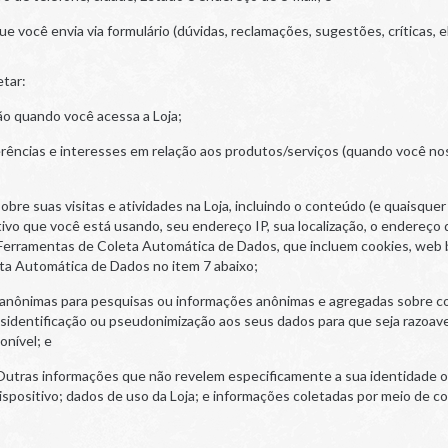
 você envia via formulário (dúvidas, reclamações, sugestões, críticas, el
etar:
o quando você acessa a Loja;
ências e interesses em relação aos produtos/serviços (quando você no
bre suas visitas e atividades na Loja, incluindo o conteúdo (e quaisquer 
ivo que você está usando, seu endereço IP, sua localização, o endereço 
erramentas de Coleta Automática de Dados, que incluem cookies, web be
ta Automática de Dados no item 7 abaixo;
nônimas para pesquisas ou informações anônimas e agregadas sobre co
sidentificação ou pseudonimização aos seus dados para que seja razoav
onível; e
utras informações que não revelem especificamente a sua identidade ou
positivo; dados de uso da Loja; e informações coletadas por meio de coo